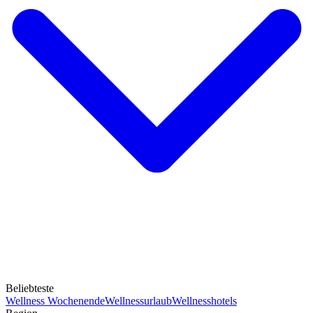
Beliebteste
Wellness Wochenende
Wellnessurlaub
Wellnesshotels