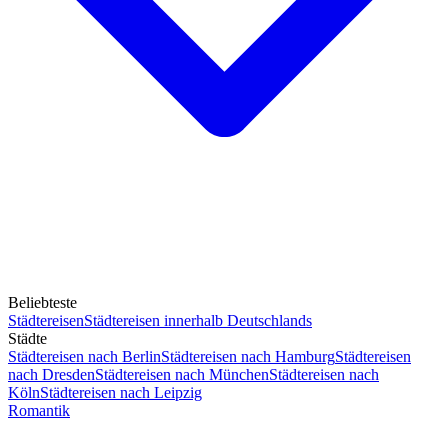
Beliebteste
Städtereisen
Städtereisen innerhalb Deutschlands
Städte
Städtereisen nach Berlin
Städtereisen nach Hamburg
Städtereisen
nach Dresden
Städtereisen nach München
Städtereisen nach
Köln
Städtereisen nach Leipzig
Romantik