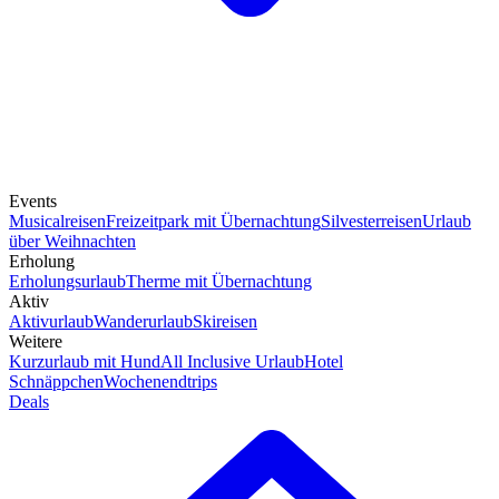
Events
Musicalreisen
Freizeitpark mit Übernachtung
Silvesterreisen
Urlaub
über Weihnachten
Erholung
Erholungsurlaub
Therme mit Übernachtung
Aktiv
Aktivurlaub
Wanderurlaub
Skireisen
Weitere
Kurzurlaub mit Hund
All Inclusive Urlaub
Hotel
Schnäppchen
Wochenendtrips
Deals