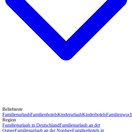
Beliebteste
Familienurlaub
Familienhotels
Kinderurlaub
Kinderhotels
Familienwoc
Region
Familienurlaub in Deutschland
Familienurlaub an der
Ostsee
Familienurlaub an der Nordsee
Familienhotels in