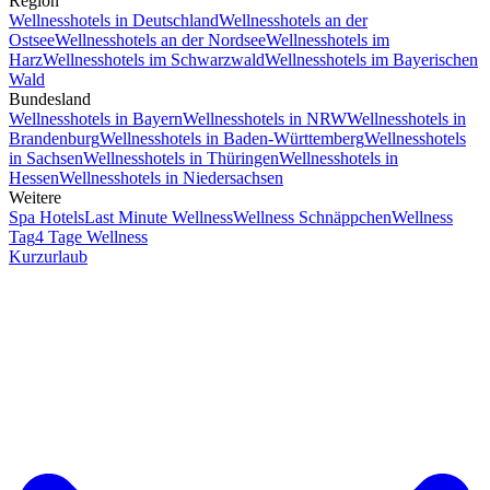
Region
Wellnesshotels in Deutschland
Wellnesshotels an der
Ostsee
Wellnesshotels an der Nordsee
Wellnesshotels im
Harz
Wellnesshotels im Schwarzwald
Wellnesshotels im Bayerischen
Wald
Bundesland
Wellnesshotels in Bayern
Wellnesshotels in NRW
Wellnesshotels in
Brandenburg
Wellnesshotels in Baden-Württemberg
Wellnesshotels
in Sachsen
Wellnesshotels in Thüringen
Wellnesshotels in
Hessen
Wellnesshotels in Niedersachsen
Weitere
Spa Hotels
Last Minute Wellness
Wellness Schnäppchen
Wellness
Tag
4 Tage Wellness
Kurzurlaub