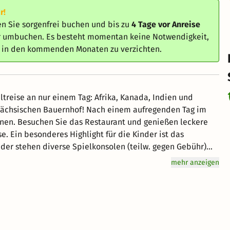
r!
n Sie sorgenfrei buchen und bis zu
4 Tage vor Anreise
er umbuchen. Es besteht momentan keine Notwendigkeit,
e in den kommenden Monaten zu verzichten.
treise an nur einem Tag: Afrika, Kanada, Indien und
f! Nach einem aufregenden Tag im
en. Besuchen Sie das Restaurant und genießen leckere
t das
nder stehen diverse Spielkonsolen (teilw. gegen Gebühr)
mehr anzeigen
t dem 01. Januar 2024 eine Beherbergungssteuer. Diese
chtungspreis und ist vor Ort zu begleichen (noch nicht im