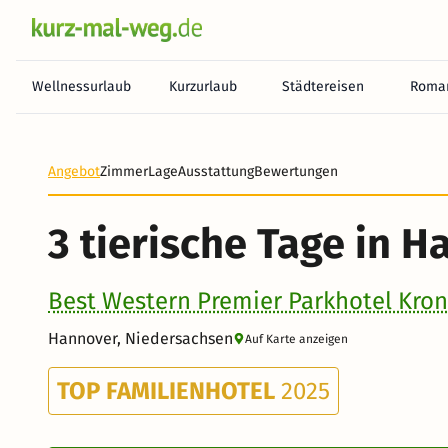
Wellnessurlaub
Kurzurlaub
Städtereisen
Roman
Heute noch keine Zahlung erforderlich! Zahlen Sie b
Angebot
Zimmer
Lage
Ausstattung
Bewertungen
3 tierische Tage in 
Best Western Premier Parkhotel Kro
Hannover, Niedersachsen
Auf Karte anzeigen
TOP FAMILIENHOTEL
2025