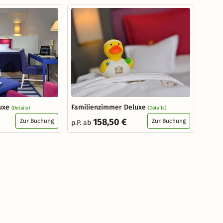
uxe
Familienzimmer Deluxe
(Details)
(Details)
158,50 €
Zur Buchung
Zur Buchung
p.P. ab