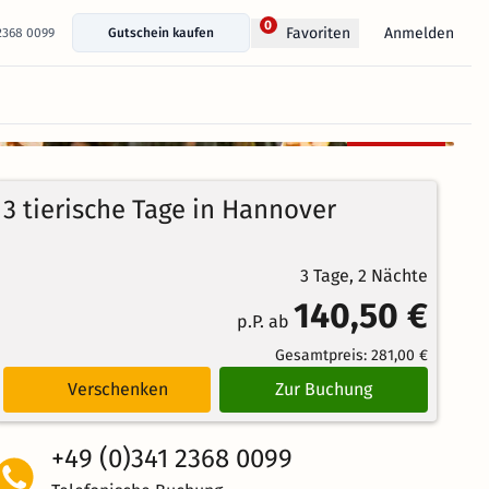
0
Anmelden
Favoriten
 2368 0099
Gutschein kaufen
+ 20 Fotos anzeigen
Kostenlos
100%
stornierbar
4.8
184
Echte
/5
3 tierische Tage in Hannover
Bewertungen
Weiterempfehlung
Herausragend
3 Tage, 2 Nächte
140,50 €
p.P. ab
Gesamtpreis:
281,00 €
Verschenken
Zur Buchung
+49 (0)341 2368 0099