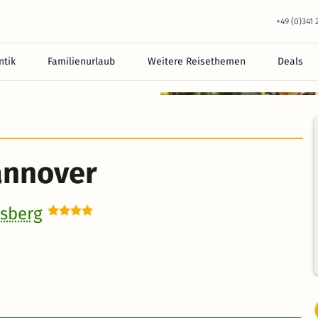
+49 (0)341
tik
Familienurlaub
Weitere Reisethemen
Deals
equem im Hotel.
Hannover
nsberg