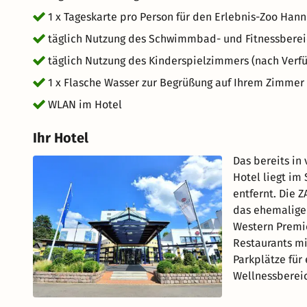
1 x Tageskarte pro Person für den Erlebnis-Zoo Han
täglich Nutzung des Schwimmbad- und Fitnessbere
täglich Nutzung des Kinderspielzimmers (nach Verfü
1 x Flasche Wasser zur Begrüßung auf Ihrem Zimmer
WLAN im Hotel
Ihr Hotel
Das bereits in
Hotel liegt im
entfernt. Die 
das ehemalige 
Western Premie
Restaurants mi
Parkplätze für
Wellnessberei