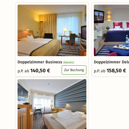
Doppelzimmer Business
Doppelzimmer Del
(Details)
140,50 €
158,50 €
Zur Buchung
p.P. ab
p.P. ab