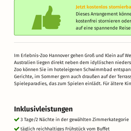
Jetzt kostenlos stornierba
Dieses Arrangement könne
kostenfrei stornieren od
auf eine spannende Reis
Im Erlebnis-Zoo Hannover gehen Groß und Klein auf Wel
Australien liegen direkt neben dem idyllischen niedersächsischen Bauernho
Zoo können Sie im hoteleigenen Schwimmbad entspann
Gerichte, im Sommer gern auch draußen auf der Terrasse. Ein besonderes Highlight für die Kinder is
Spieleparadies, das zum Spielen einlädt. Für ältere Ki
zur Verfügung. Weitere Informationen und aktuelle Restaurantöffnungszeiten finden Sie auf der Website:
parkhotel-kronsberg. de Die Stadt Hannover erhebt sei
richtet sich nach der Aufenthaltsdauer und dem Überna
Inklusivleistungen
Preis inbegriffen).
3 Tage/2 Nächte in der gewählten Zimmerkategorie
täglich reichhaltiges Frühstück vom Buffet