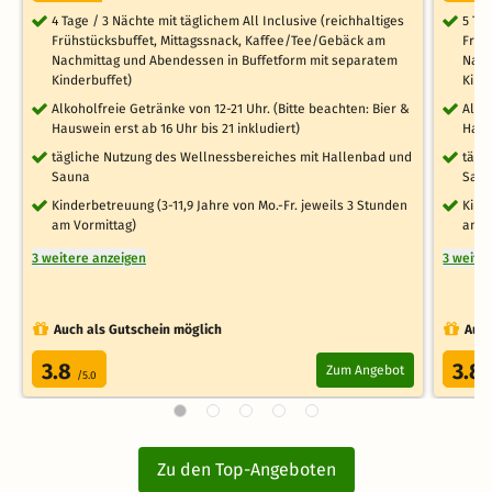
4 Tage / 3 Nächte mit täglichem All Inclusive (reichhaltiges
5 Ta
Frühstücksbuffet, Mittagssnack, Kaffee/Tee/Gebäck am
Früh
Nachmittag und Abendessen in Buffetform mit separatem
Nach
Kinderbuffet)
Kind
Alkoholfreie Getränke von 12-21 Uhr. (Bitte beachten: Bier &
Alko
Hauswein erst ab 16 Uhr bis 21 inkludiert)
Haus
tägliche Nutzung des Wellnessbereiches mit Hallenbad und
tägl
Sauna
Sau
Kinderbetreuung (3-11,9 Jahre von Mo.-Fr. jeweils 3 Stunden
Kind
am Vormittag)
am V
3 weitere anzeigen
3 weite
Auch als Gutschein möglich
Auch
3.8
3.8
Zum Angebot
/5.0
Zu den Top-Angeboten