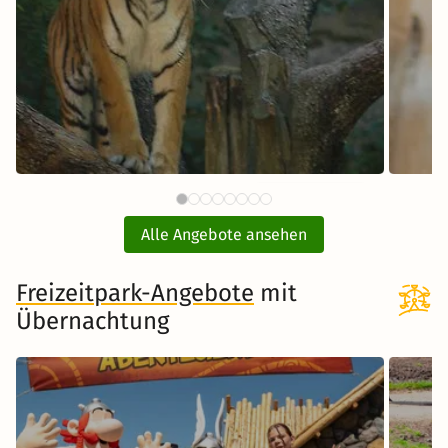
59 €
Tiergarten Nürnberg mit Hotel
E
ab
Alle Angebote ansehen
inkl. Übernachtung und Frühstück
Freizeitpark-Angebote
Zum Angebot
mit
Übernachtung