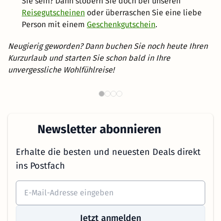
Sie sein? Dann stöbern Sie doch bei unseren
Reisegutscheinen
oder überraschen Sie eine liebe
Person mit einem
Geschenkgutschein
.
Neugierig geworden? Dann buchen Sie noch heute Ihren
Kurzurlaub und starten Sie schon bald in Ihre
unvergessliche Wohlfühlreise!
Th
Wellnesshotels in NRW
Newsletter abonnieren
Erhalte die besten und neuesten Deals direkt
ins Postfach
Jetzt anmelden