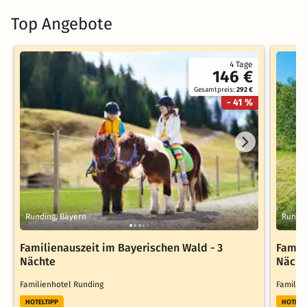
Top Angebote
4 Tage
146 €
Gesamtpreis:
292 €
- 41 %
Runding, Bayern
Rundin
Familienauszeit im Bayerischen Wald - 3
Famil
Nächte
Nächt
Familienhotel Runding
Familie
HOTELTIPP
HOTELT