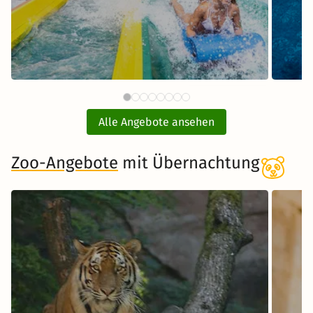
88 €
Therme Erding mit
ab
Übernachtung
Alle Angebote ansehen
inkl. Übernachtung und Frühstück
Zoo-Angebote
mit Übernachtung
Zum Angebot