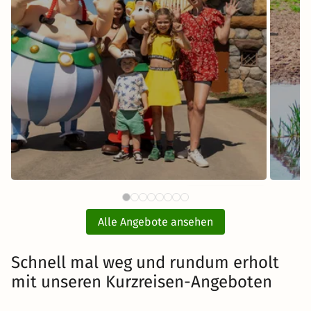
80 €
BELANTIS - Das AbenteuerReich
Sere
ab
mit Hotel und Eintritt
Alle Angebote ansehen
inkl. Übernachtung und Frühstück
Schnell mal weg und rundum erholt
mit unseren Kurzreisen-Angeboten
Zum Angebot