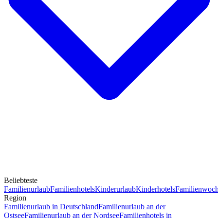
Beliebteste
Familienurlaub
Familienhotels
Kinderurlaub
Kinderhotels
Familienwoc
Region
Familienurlaub in Deutschland
Familienurlaub an der
Ostsee
Familienurlaub an der Nordsee
Familienhotels in