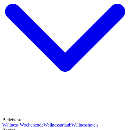
Beliebteste
Wellness Wochenende
Wellnessurlaub
Wellnesshotels