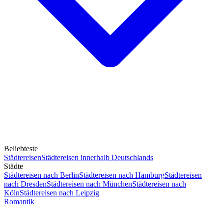
Beliebteste
Städtereisen
Städtereisen innerhalb Deutschlands
Städte
Städtereisen nach Berlin
Städtereisen nach Hamburg
Städtereisen
nach Dresden
Städtereisen nach München
Städtereisen nach
Köln
Städtereisen nach Leipzig
Romantik