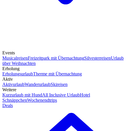
Events
Musicalreisen
Freizeitpark mit Übernachtung
Silvesterreisen
Urlaub
über Weihnachten
Erholung
Erholungsurlaub
Therme mit Übernachtung
Aktiv
Aktivurlaub
Wanderurlaub
Skireisen
Weitere
Kurzurlaub mit Hund
All Inclusive Urlaub
Hotel
Schnäppchen
Wochenendtrips
Deals