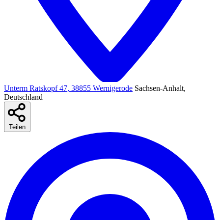
Unterm Ratskopf 47, 38855 Wernigerode
Sachsen-Anhalt,
Deutschland
Teilen