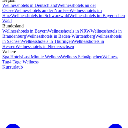
Region
Wellnesshotels in Deutschland
Wellnesshotels an der
Ostsee
Wellnesshotels an der Nordsee
Wellnesshotels im
Harz
Wellnesshotels im Schwarzwald
Wellnesshotels im Bayerischen
Wald
Bundesland
Wellnesshotels in Bayern
Wellnesshotels in NRW
Wellnesshotels in
Brandenburg
Wellnesshotels in Baden-Württemberg
Wellnesshotels
in Sachsen
Wellnesshotels in Thüringen
Wellnesshotels in
Hessen
Wellnesshotels in Niedersachsen
Weitere
Spa Hotels
Last Minute Wellness
Wellness Schnäppchen
Wellness
Tag
4 Tage Wellness
Kurzurlaub