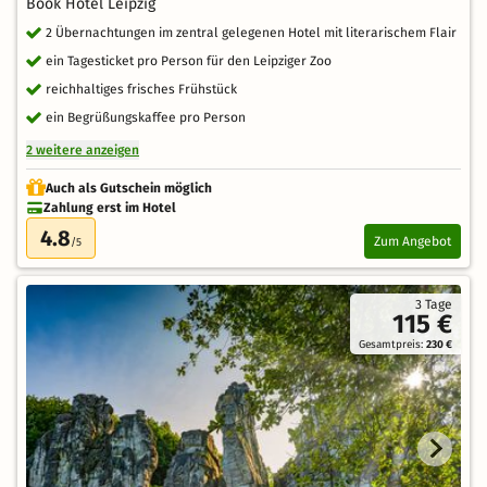
Book Hotel Leipzig
2 Übernachtungen im zentral gelegenen Hotel mit literarischem Flair
ein Tagesticket pro Person für den Leipziger Zoo
reichhaltiges frisches Frühstück
ein Begrüßungskaffee pro Person
2 weitere anzeigen
Auch als Gutschein möglich
Zahlung erst im Hotel
4.8
Zum Angebot
/5
3 Tage
115 €
Gesamtpreis:
230 €