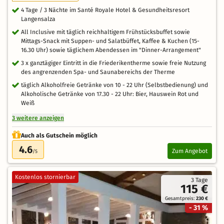
4 Tage / 3 Nächte im Santé Royale Hotel & Gesundheitsresort
Langensalza
All Inclusive mit täglich reichhaltigem Frühstücksbuffet sowie
Mittags-Snack mit Suppen- und Salatbüffet, Kaffee & Kuchen (15-
16.30 Uhr) sowie täglichem Abendessen im "Dinner-Arrangement"
3 x ganztägiger Eintritt in die Friederikentherme sowie freie Nutzung
des angrenzenden Spa- und Saunabereichs der Therme
täglich Alkoholfreie Getränke von 10 - 22 Uhr (Selbstbedienung) und
Alkoholische Getränke von 17.30 - 22 Uhr: Bier, Hauswein Rot und
Weiß
3 weitere anzeigen
Auch als Gutschein möglich
4.6
Zum Angebot
/5
Kostenlos stornierbar
3 Tage
115 €
Gesamtpreis:
230 €
- 31 %