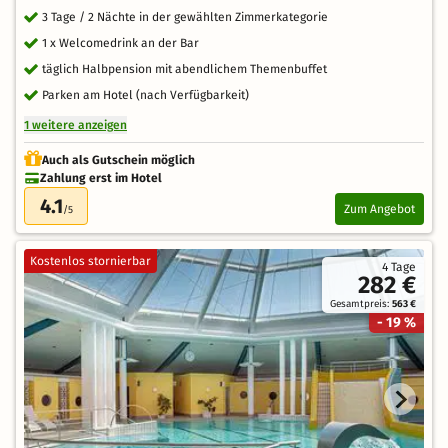
3 Tage / 2 Nächte in der gewählten Zimmerkategorie
1 x Welcomedrink an der Bar
täglich Halbpension mit abendlichem Themenbuffet
Parken am Hotel (nach Verfügbarkeit)
1 weitere anzeigen
Auch als Gutschein möglich
Zahlung erst im Hotel
4.1
Zum Angebot
/5
Kostenlos stornierbar
4 Tage
282 €
Gesamtpreis:
563 €
- 19 %