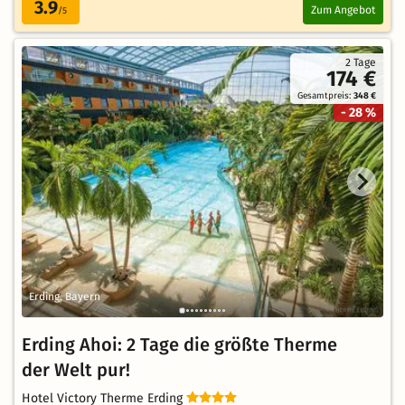
3.9
Zum Angebot
/5
2 Tage
174 €
Gesamtpreis:
348 €
- 28 %
Erding, Bayern
Erding Ahoi: 2 Tage die größte Therme
der Welt pur!
Hotel Victory Therme Erding