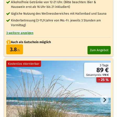
Alkoholfreie Getränke von 12-21 Uhr. (Bitte beachten: Bier &
Hauswein erst ab 16 Uhr bis 21 inkludiert)
tägliche Nutzung des Wellnessbereiches mit Hallenbad und Sauna
Kinderbetreuung (3-11,9 Jahre von Mo.-Fr. jeweils 3 Stunden am
Vormittag)
3 weitere anzeigen
Auch als Gutschein möglich
3.8
Zum Angebot
/5
Kostenlos stornierbar
3 Tage
89 €
Gesamtpreis:
178 €
- 25 %