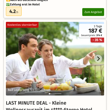
Zahlung erst im Hotel
4.2
Zum Angebot
/5
Kostenlos stornierbar
3 Tage
187 €
Gesamtpreis:
374 €
- 35 %
Bad Lauterberg, Niedersachsen
LAST MINUTE DEAL - Kleine
Wellnessauszeit im 4****-Sterne Hotel