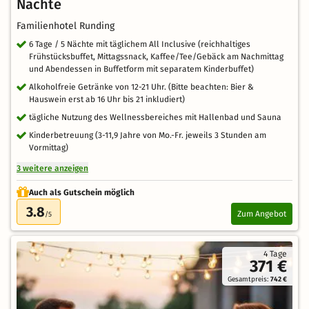
Nächte
Familienhotel Runding
6 Tage / 5 Nächte mit täglichem All Inclusive (reichhaltiges
Frühstücksbuffet, Mittagssnack, Kaffee/Tee/Gebäck am Nachmittag
und Abendessen in Buffetform mit separatem Kinderbuffet)
Alkoholfreie Getränke von 12-21 Uhr. (Bitte beachten: Bier &
Hauswein erst ab 16 Uhr bis 21 inkludiert)
tägliche Nutzung des Wellnessbereiches mit Hallenbad und Sauna
Kinderbetreuung (3-11,9 Jahre von Mo.-Fr. jeweils 3 Stunden am
Vormittag)
3 weitere anzeigen
Auch als Gutschein möglich
3.8
Zum Angebot
/5
4 Tage
371 €
Gesamtpreis:
742 €