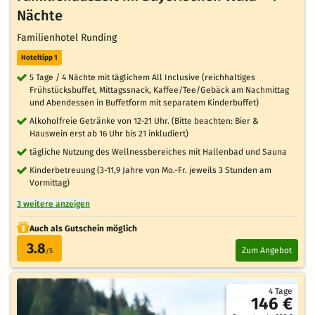
Nächte
Familienhotel Runding
Hoteltipp 1
5 Tage / 4 Nächte mit täglichem All Inclusive (reichhaltiges
Frühstücksbuffet, Mittagssnack, Kaffee/Tee/Gebäck am Nachmittag
und Abendessen in Buffetform mit separatem Kinderbuffet)
Alkoholfreie Getränke von 12-21 Uhr. (Bitte beachten: Bier &
Hauswein erst ab 16 Uhr bis 21 inkludiert)
tägliche Nutzung des Wellnessbereiches mit Hallenbad und Sauna
Kinderbetreuung (3-11,9 Jahre von Mo.-Fr. jeweils 3 Stunden am
Vormittag)
3 weitere anzeigen
Auch als Gutschein möglich
3.8
Zum Angebot
/5
4 Tage
146 €