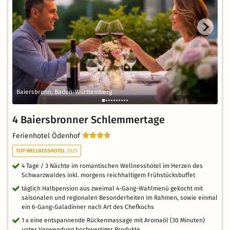
Baiersbronn, Baden-Württemberg
4 Baiersbronner Schlemmertage
Ferienhotel Ödenhof
TOP WELLNESSHOTEL
2025
4 Tage / 3 Nächte im romantischen Wellnesshotel im Herzen des
Schwarzwaldes inkl. morgens reichhaltigem Frühstücksbuffet
täglich Halbpension aus zweimal 4-Gang-Wahlmenü gekocht mit
saisonalen und regionalen Besonderheiten im Rahmen, sowie einmal
ein 6-Gang-Galadinner nach Art des Chefkochs
1 x eine entspannende Rückenmassage mit Aromaöl (30 Minuten)
unter Verwendung hochwertiger Produkte