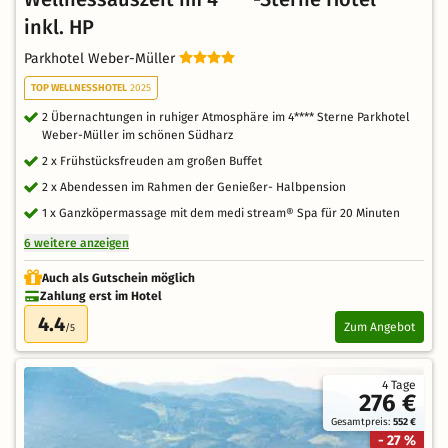
inkl. HP
Parkhotel Weber-Müller
TOP WELLNESSHOTEL
2025
2 Übernachtungen in ruhiger Atmosphäre im 4**** Sterne Parkhotel
Weber-Müller im schönen Südharz
2 x Frühstücksfreuden am großen Buffet
2 x Abendessen im Rahmen der Genießer- Halbpension
1 x Ganzköpermassage mit dem medi stream® Spa für 20 Minuten
6 weitere anzeigen
Auch als Gutschein möglich
Zahlung erst im Hotel
4.4
Zum Angebot
/5
4 Tage
276 €
Gesamtpreis:
552 €
- 27 %