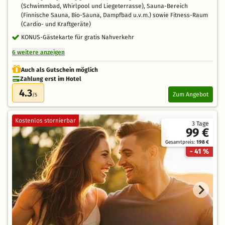
(Schwimmbad, Whirlpool und Liegeterrasse), Sauna-Bereich
(Finnische Sauna, Bio-Sauna, Dampfbad u.v.m.) sowie Fitness-Raum
(Cardio- und Kraftgeräte)
KONUS-Gästekarte für gratis Nahverkehr
6 weitere anzeigen
Auch als Gutschein möglich
Zahlung erst im Hotel
4.3
Zum Angebot
/5
Kostenlos stornierbar
3 Tage
99 €
Gesamtpreis:
198 €
- 41 %