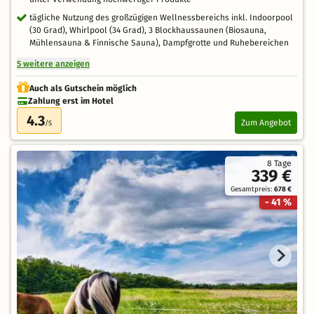
tägliche Nutzung des großzügigen Wellnessbereichs inkl. Indoorpool
(30 Grad), Whirlpool (34 Grad), 3 Blockhaussaunen (Biosauna,
Mühlensauna & Finnische Sauna), Dampfgrotte und Ruhebereichen
5 weitere anzeigen
Auch als Gutschein möglich
Zahlung erst im Hotel
4.3
Zum Angebot
/5
8 Tage
339 €
Gesamtpreis:
678 €
- 41 %