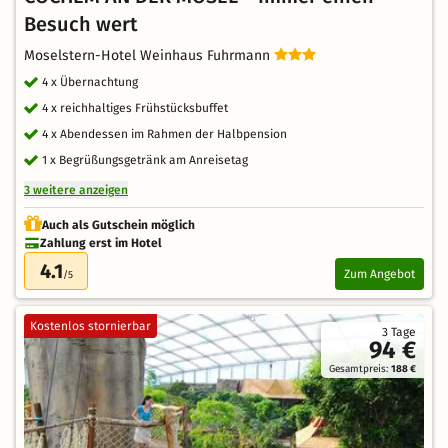
Besuch wert
Moselstern-Hotel Weinhaus Fuhrmann
4 x Übernachtung
4 x reichhaltiges Frühstücksbuffet
4 x Abendessen im Rahmen der Halbpension
1 x Begrüßungsgetränk am Anreisetag
3 weitere anzeigen
Auch als Gutschein möglich
Zahlung erst im Hotel
4.1
Zum Angebot
/5
Kostenlos stornierbar
3 Tage
94 €
Gesamtpreis:
188 €