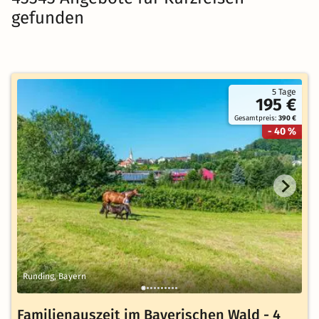
gefunden
5 Tage
195 €
Gesamtpreis:
390 €
- 40 %
Runding, Bayern
Familienauszeit im Bayerischen Wald - 4