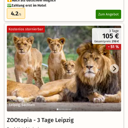
Auch als Gutschein möglich
Zahlung erst im Hotel
4.2
Zum Angebot
/5
Kostenlos stornierbar
3 Tage
105 €
Gesamtpreis:
210 €
- 51 %
Leipzig, Sachsen
ZOOtopia - 3 Tage Leipzig