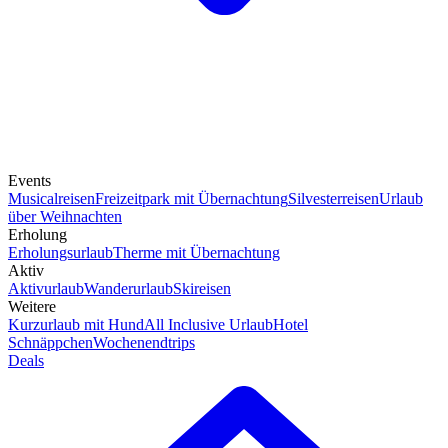
Events
Musicalreisen
Freizeitpark mit Übernachtung
Silvesterreisen
Urlaub
über Weihnachten
Erholung
Erholungsurlaub
Therme mit Übernachtung
Aktiv
Aktivurlaub
Wanderurlaub
Skireisen
Weitere
Kurzurlaub mit Hund
All Inclusive Urlaub
Hotel
Schnäppchen
Wochenendtrips
Deals