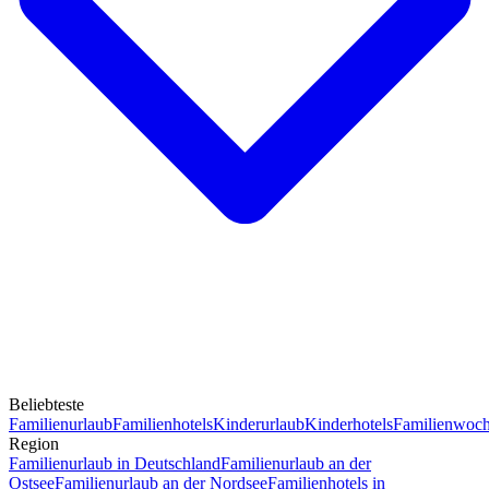
Beliebteste
Familienurlaub
Familienhotels
Kinderurlaub
Kinderhotels
Familienwoc
Region
Familienurlaub in Deutschland
Familienurlaub an der
Ostsee
Familienurlaub an der Nordsee
Familienhotels in