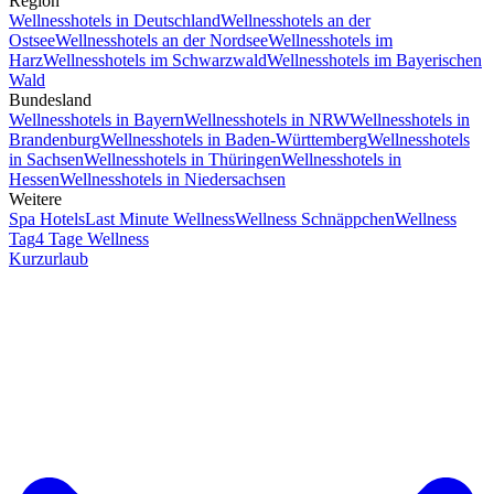
Region
Wellnesshotels in Deutschland
Wellnesshotels an der
Ostsee
Wellnesshotels an der Nordsee
Wellnesshotels im
Harz
Wellnesshotels im Schwarzwald
Wellnesshotels im Bayerischen
Wald
Bundesland
Wellnesshotels in Bayern
Wellnesshotels in NRW
Wellnesshotels in
Brandenburg
Wellnesshotels in Baden-Württemberg
Wellnesshotels
in Sachsen
Wellnesshotels in Thüringen
Wellnesshotels in
Hessen
Wellnesshotels in Niedersachsen
Weitere
Spa Hotels
Last Minute Wellness
Wellness Schnäppchen
Wellness
Tag
4 Tage Wellness
Kurzurlaub