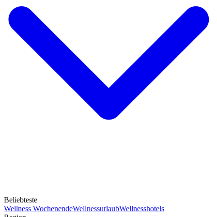
Beliebteste
Wellness Wochenende
Wellnessurlaub
Wellnesshotels