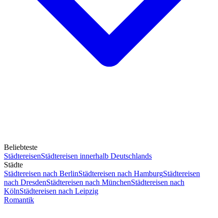
Beliebteste
Städtereisen
Städtereisen innerhalb Deutschlands
Städte
Städtereisen nach Berlin
Städtereisen nach Hamburg
Städtereisen
nach Dresden
Städtereisen nach München
Städtereisen nach
Köln
Städtereisen nach Leipzig
Romantik