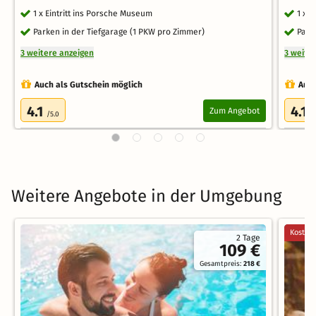
1 x Eintritt ins Porsche Museum
1 x 
Parken in der Tiefgarage (1 PKW pro Zimmer)
Park
3 weitere anzeigen
3 weite
Auch als Gutschein möglich
Auch
4.1
4.1
Zum Angebot
/5.0
/
Weitere Angebote in der Umgebung
Kostenl
2 Tage
109 €
Gesamtpreis:
218 €