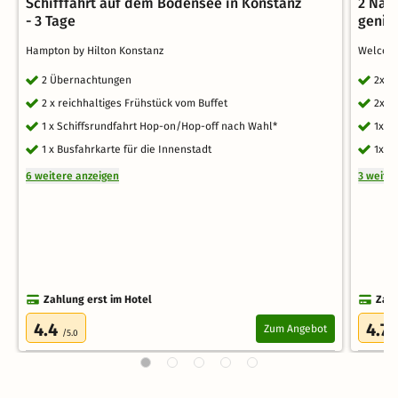
Schifffahrt auf dem Bodensee in Konstanz
2 Näc
- 3 Tage
genie
Hampton by Hilton Konstanz
Welcom
2 Übernachtungen
2x Ü
2 x reichhaltiges Frühstück vom Buffet
2x r
1 x Schiffsrundfahrt Hop-on/Hop-off nach Wahl*
1x B
1 x Busfahrkarte für die Innenstadt
1x A
6 weitere anzeigen
3 weite
Zahlung erst im Hotel
Zahl
4.4
4.7
Zum Angebot
/5.0
/