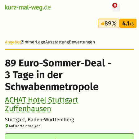
0
+ 19 Fotos
3 Tage
89%
4.1
89 €
/5
Angebot
Zimmer
Lage
Ausstattung
Bewertungen
89 Euro-Sommer-Deal -
3 Tage in der
Schwabenmetropole
ACHAT Hotel Stuttgart
Zuffenhausen
Stuttgart, Baden-Württemberg
Auf Karte anzeigen