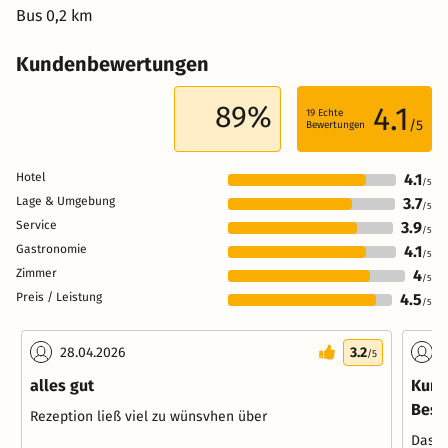
Bus 0,2 km
Kundenbewertungen
89%
4.1
19
Echte
/5
Bewertungen
Hotel
4.1
/5
Lage & Umgebung
3.7
/5
Service
3.9
/5
Gastronomie
4.1
/5
Zimmer
4
/5
Preis / Leistung
4.5
/5
28.04.2026
3.2
0
/5
alles gut
Kurz
Besu
Rezeption ließ viel zu wünsvhen über
Das H