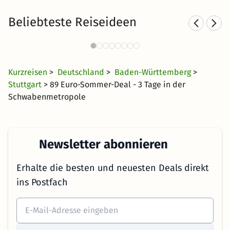
Beliebteste Reiseideen
S
Städtereisen nach Stuttgart
156 Angebote
29 €
ab
Kurzreisen
>
Deutschland
>
Baden-Württemberg
>
Stuttgart
> 89 Euro-Sommer-Deal - 3 Tage in der
Schwabenmetropole
Newsletter abonnieren
Erhalte die besten und neuesten Deals direkt
ins Postfach