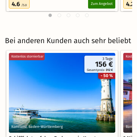
4.6
4.2
Zum Angebot
/5.0
/
Bei anderen Kunden auch sehr beliebt
Kostenlos stornierbar
Kostenl
3 Tage
156 €
Gesamtpreis:
312 €
- 50 %
Konstanz, Baden-Württemberg
Bambe