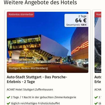
Weitere Angebote des Hotels
Kostenlos stornierbar
Kostenl
2 Tage
64 €
Gesamtpreis:
128 €
Stuttgart, Baden-Württemberg
Stuttg
Auto-Stadt Stuttgart - Das Porsche-
Auto-S
Erlebnis - 2 Tage
Erlebn
ACHAT Hotel Stuttgart Zuffenhausen
ACHAT H
2 Tage / 1 Nacht in der gebuchten Zimmerkategorie
3 Ta
täglich reichhaltiges Frühstücksbuffet
tägl