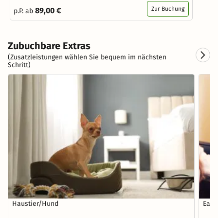
Zur Buchung
89,00 €
p.P. ab
Zubuchbare Extras
(Zusatzleistungen wählen Sie bequem im nächsten
Schritt)
Haustier/Hund
Earl