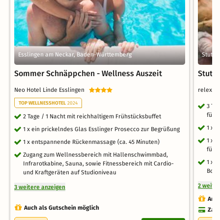
Esslingen am Neckar, Baden-Württemberg
Stuttg
Sommer Schnäppchen - Wellness Auszeit
Stuttg
Neo Hotel Linde Esslingen
relexa 
TOP WELLNESSHOTEL
2024
3 Ta
für 
2 Tage / 1 Nacht mit reichhaltigem Frühstücksbuffet
1 x 
1 x ein prickelndes Glas Esslinger Prosecco zur Begrüßung
1 x 
1 x entspannende Rückenmassage (ca. 45 Minuten)
für 
Zugang zum Wellnessbereich mit Hallenschwimmbad,
1 x 
Infrarotkabine, Sauna, sowie Fitnessbereich mit Cardio-
Bota
und Kraftgeräten auf Studioniveau
2 weite
3 weitere anzeigen
Auch
Auch als Gutschein möglich
Zahl