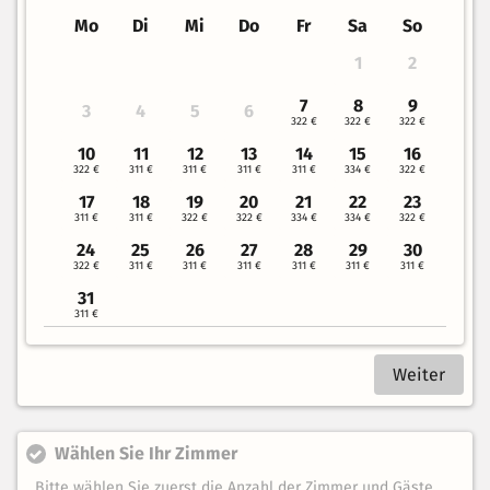
Mo
Di
Mi
Do
Fr
Sa
So
1
2
7
8
9
3
4
5
6
322 €
322 €
322 €
10
11
12
13
14
15
16
322 €
311 €
311 €
311 €
311 €
334 €
322 €
17
18
19
20
21
22
23
311 €
311 €
322 €
322 €
334 €
334 €
322 €
24
25
26
27
28
29
30
322 €
311 €
311 €
311 €
311 €
311 €
311 €
31
311 €
Weiter
Wählen Sie Ihr Zimmer
Bitte wählen Sie zuerst die Anzahl der Zimmer und Gäste