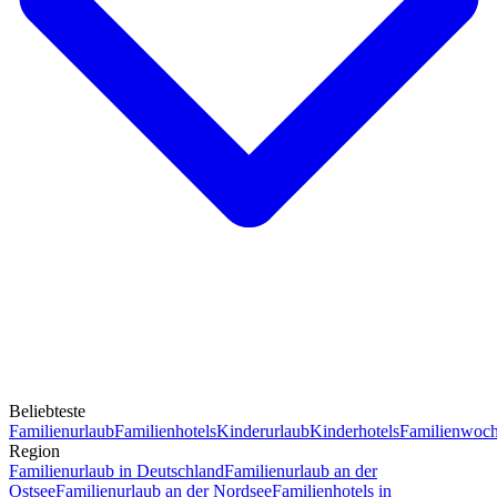
Beliebteste
Familienurlaub
Familienhotels
Kinderurlaub
Kinderhotels
Familienwoc
Region
Familienurlaub in Deutschland
Familienurlaub an der
Ostsee
Familienurlaub an der Nordsee
Familienhotels in