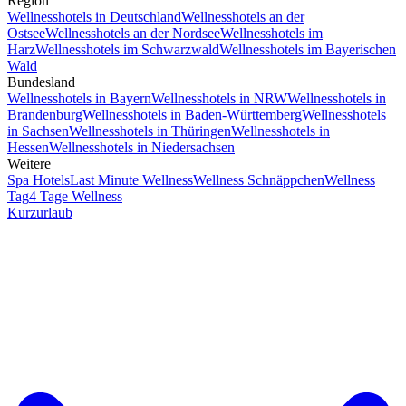
Region
Wellnesshotels in Deutschland
Wellnesshotels an der
Ostsee
Wellnesshotels an der Nordsee
Wellnesshotels im
Harz
Wellnesshotels im Schwarzwald
Wellnesshotels im Bayerischen
Wald
Bundesland
Wellnesshotels in Bayern
Wellnesshotels in NRW
Wellnesshotels in
Brandenburg
Wellnesshotels in Baden-Württemberg
Wellnesshotels
in Sachsen
Wellnesshotels in Thüringen
Wellnesshotels in
Hessen
Wellnesshotels in Niedersachsen
Weitere
Spa Hotels
Last Minute Wellness
Wellness Schnäppchen
Wellness
Tag
4 Tage Wellness
Kurzurlaub