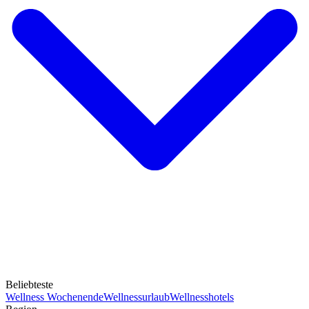
Beliebteste
Wellness Wochenende
Wellnessurlaub
Wellnesshotels