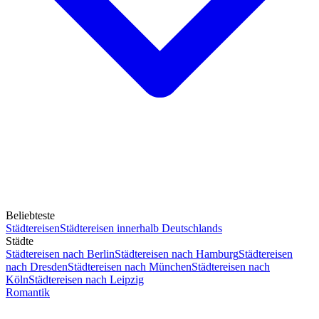
Beliebteste
Städtereisen
Städtereisen innerhalb Deutschlands
Städte
Städtereisen nach Berlin
Städtereisen nach Hamburg
Städtereisen
nach Dresden
Städtereisen nach München
Städtereisen nach
Köln
Städtereisen nach Leipzig
Romantik