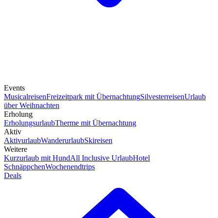
Events
Musicalreisen
Freizeitpark mit Übernachtung
Silvesterreisen
Urlaub
über Weihnachten
Erholung
Erholungsurlaub
Therme mit Übernachtung
Aktiv
Aktivurlaub
Wanderurlaub
Skireisen
Weitere
Kurzurlaub mit Hund
All Inclusive Urlaub
Hotel
Schnäppchen
Wochenendtrips
Deals